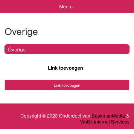
Menu +
Overige
Overige
Link toevoegen
Link toevoegen
Copyright © 2023 Onderdeel van
BaakmanMedia
&
Vrolijk Internet Services